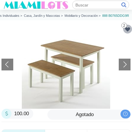
os Individuales >
Casa, Jardín y Mascotas >
Mobiliario y Decoración >
888 B0765DDG9R
2
100.00
Agotado