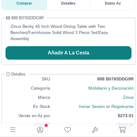
Comprar
Detalles
Datos Az
888 B0765DDG9R
Zinus Becky 45 Inch Wood Dining Table with Two
Benches/Farmhouse Solid Wood 3 Piece Set/Easy
Assembly
Añadir A La Cesta
Detalles
SKU
888 B0765DDG9R
Categoría
Mobiliario y Decoración
Marca
Zinus
En Stock
Iniciar Sesión
or
Registrarse
Vende en Az por
$273.01
MSRP
$400.00
Condición
Nuevo