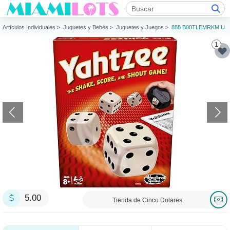
Artículos Individuales >
Juguetes y Bebés >
Juguetes y Juegos >
888 B00TLEMRKM U
1
5.00
Tienda de Cinco Dolares