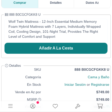
Comprar
Detalles
Datos Az
888 B0CGCFGKK8 U
Wolf Twin Mattress - 12-Inch Essential Medium Memory
Foam Hybrid Mattress with 7 Layers, Individually Wrapped
Coil, Cooling Design, 101-Night Trial, Provides The Right
Level of Comfort and Support
Añadir A La Cesta
Detalles
SKU
888 B0CGCFGKK8 U
Categoría
Cama y Baño
En Stock
Iniciar Sesión
or
Registrarse
Vende en Az por
$749.00
MSRP
$749.00
Condición
Usado