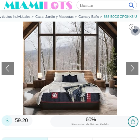
rtículos Individuales >
Casa, Jardín y Mascotas >
Cama y Baño >
888 B0CGCFGKK8 U
2
-60%
59.20
Promoción de Primer Pedido