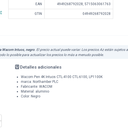
EAN
4949268792028, 5715063061763
GTIN
04949268792028
ra Wacom Intuos, negro
. El precio actual puede variar. Los precios Az están sujetos
do lo posible para actualizar los precios lo más a menudo posible.
Detalles adicionales
Wacom Pen 4K Intuos CTL-4100 CTL-6100, LP1100K
marca: Northamber PLC
Fabricante: WACOM
Material: aluminio
Color: Negro