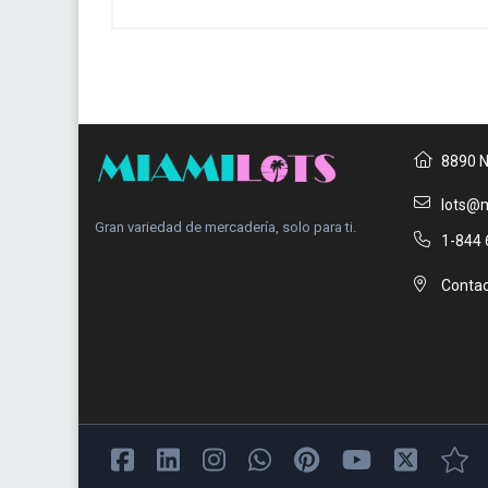
8890 N
lots@m
Gran variedad de mercadería, solo para ti.
1-844 
Contac