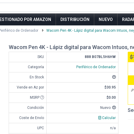
ESTIONADO POR AMAZON
DISTRIBUCIÓN
NUEVO
RADA
Periférico de Ordenador
Wacom Pen 4K - Lápiz digital para Wacom Intuos, ne
Wacom Pen 4K - Lápiz digital para Wacom Intuos, n
$
SKU
888 B07BL5H6HW
Categoría
Periférico de Ordenador
En Stock
Vende en Az por
$30.95
¡P
MSRP
$0.00
Condición
Nuevo
Se
Coste de Envío
Calcular
UPC
n/a