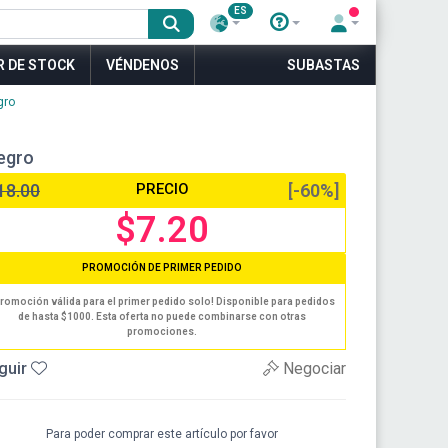
ES
R DE STOCK
VÉNDENOS
SUBASTAS
gro
egro
18.00
PRECIO
[-60%]
$7.20
PROMOCIÓN DE PRIMER PEDIDO
romoción válida para el primer pedido solo! Disponible para pedidos
de hasta $1000. Esta oferta no puede combinarse con otras
promociones.
guir
Negociar
Para poder comprar este artículo por favor