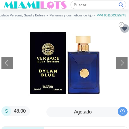
uidado Personal, Salud y Belleza >
Perfumes y cosméticos de lujo >
PPR 8011003825745
3
48.00
Agotado