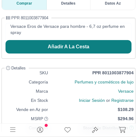
Comprar
Detalles
Datos Az
PPR 8011003877904
Versace Eros de Versace para hombre - 6,7 oz perfume en
spray
Añadir A La Cesta
Detalles
SKU
PPR 8011003877904
Categoría
Perfumes y cosméticos de lujo
Marca
Versace
En Stock
Iniciar Sesión
or
Registrarse
Vende en Az por
$108.29
MSRP
$294.96
Condición
Stock de Distribución