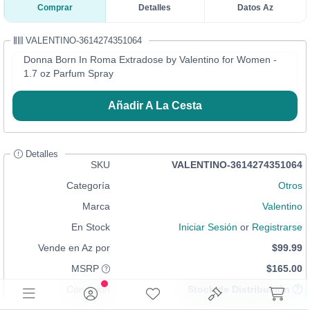
Comprar
Detalles
Datos Az
VALENTINO-3614274351064
Donna Born In Roma Extradose by Valentino for Women -
1.7 oz Parfum Spray
Añadir A La Cesta
Detalles
SKU
VALENTINO-3614274351064
Categoría
Otros
Marca
Valentino
En Stock
Iniciar Sesión
or
Registrarse
Vende en Az por
$99.99
MSRP
$165.00
Condición
Stock de Distribución