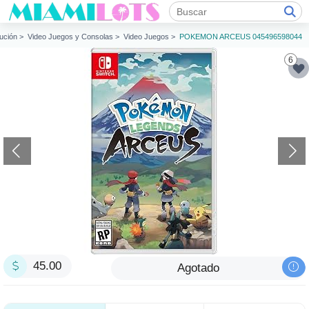
bución >
Video Juegos y Consolas >
Video Juegos >
POKEMON ARCEUS 045496598044
6
45.00
Agotado