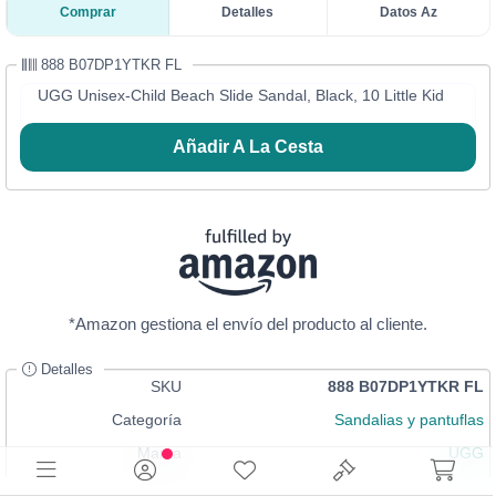
Comprar
Detalles
Datos Az
888 B07DP1YTKR FL
UGG Unisex-Child Beach Slide Sandal, Black, 10 Little Kid
Añadir A La Cesta
*Amazon gestiona el envío del producto al cliente.
Detalles
SKU
888 B07DP1YTKR FL
Categoría
Sandalias y pantuflas
Marca
UGG
Talla
10 Little Kid