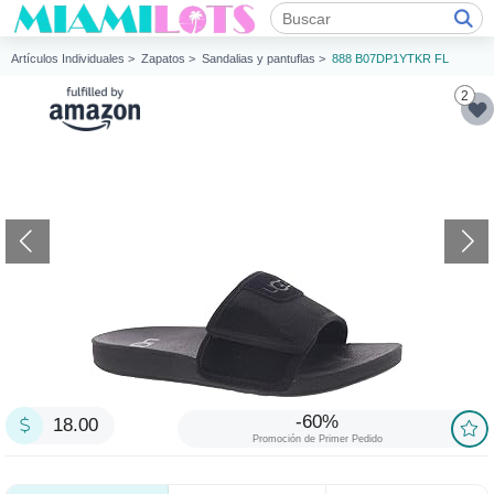
Artículos Individuales >
Zapatos >
Sandalias y pantuflas >
888 B07DP1YTKR FL
2
-60%
18.00
Promoción de Primer Pedido