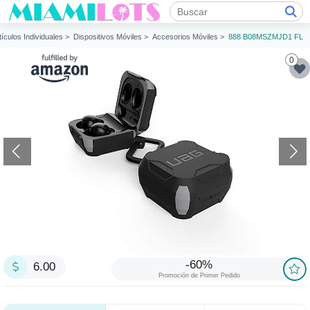
tículos Individuales >
Dispositivos Móviles >
Accesorios Móviles >
888 B08MSZMJD1 FL
0
-60%
6.00
Promoción de Primer Pedido