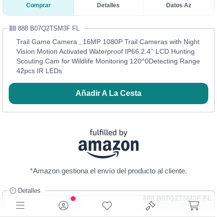
Comprar
Detalles
Datos Az
888 B07Q2TSM3F FL
Trail Game Camera , 16MP 1080P Trail Cameras with Night
Vision Motion Activated Waterproof IP66 2.4'' LCD Hunting
Scouting Cam for Wildlife Monitoring 120^0Detecting Range
42pcs IR LEDs
Añadir A La Cesta
*Amazon gestiona el envío del producto al cliente.
Detalles
SKU
888 B07Q2TSM3F FL
Categoría
Cámaras y Videocámaras