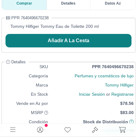
Comprar
Detalles
Datos Az
PPR 7640496670238
Tommy Hilfiger Tommy Eau de Toilette 200 ml
Añadir A La Cesta
Detalles
SKU
PPR 7640496670238
Categoría
Perfumes y cosméticos de lujo
Marca
Tommy Hilfiger
En Stock
Iniciar Sesión
or
Registrarse
Vende en Az por
$78.56
MSRP
$83.00
Condición
Stock de Distribución
UPC
7640496670238