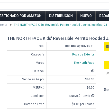
ESTIONADO POR AMAZON
DISTRIBUCIÓN
NUEVO
RADA
terior
THE NORTH FACE Kids' Reversible Perrito Hooded Jacket, Ice Blue, 2T
THE NORTH FACE Kids' Reversible Perrito Hooded Ja
$
SKU
888 B097Q7HNK5 FL
Categoría
Ropa de Exterior
Marca
The North Face
En Stock
¡P
Vende en Az por
$86.35
MSRP
$0.00
Se
Condición
Nuevo $1 Envío
Coste de Envío
$1.00
por unidad