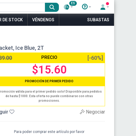
ES
R DE STOCK
VÉNDENOS
SUBASTAS
cket, Ice Blue, 2T
39.00
PRECIO
[-60%]
$15.60
PROMOCIÓN DE PRIMER PEDIDO
romoción válida para el primer pedido solo! Disponible para pedidos
de hasta $1000. Esta oferta no puede combinarse con otras
promociones.
guir
Negociar
Para poder comprar este artículo por favor