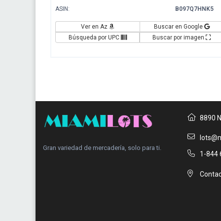
ASIN:
B097Q7HNK5
Ver en Az
Buscar en Google
Búsqueda por UPC
Buscar por imagen
8890 N
lots@m
Gran variedad de mercadería, solo para ti.
1-844 
Contac