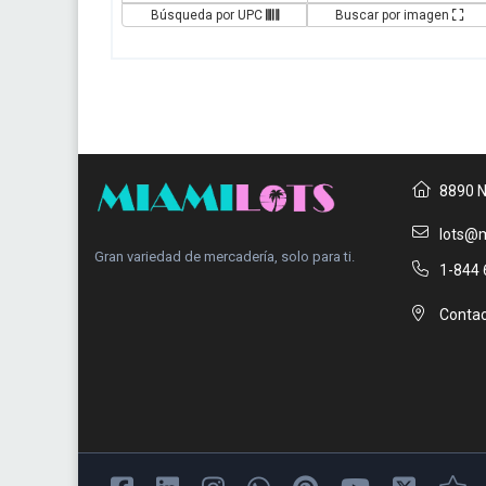
Búsqueda por UPC
Buscar por imagen
8890 N
lots@m
Gran variedad de mercadería, solo para ti.
1-844 
Contac