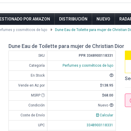
ESTIONADO POR AMAZON
DISTRIBUCIÓN
NUEVO
RADA
rfumes y cosméticos de lujo
Dune Eau de Toilette para mujer de Christian Di
Dune Eau de Toilette para mujer de Christian Dior
SKU
PPR 3348900118331
Categoría
Perfumes y cosméticos de lujo
En Stock
Se
Vende en Az por
$138.95
MSRP
$68.00
Condición
Nuevo
Coste de Envío
Calcular
UPC
3348900118331