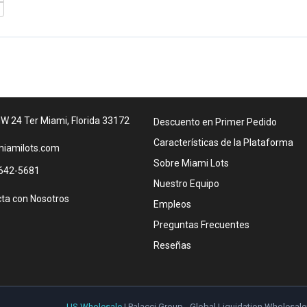
W 24 Ter Miami, Florida 33172
Descuento en Primer Pedido
Características de la Plataforma
iamilots.com
Sobre Miami Lots
642-5681
Nuestro Equipo
ta con Nosotros
Empleos
Preguntas Frecuentes
Reseñas
US Wholesale
| Palacci Group - Global Liquidation Wholesale