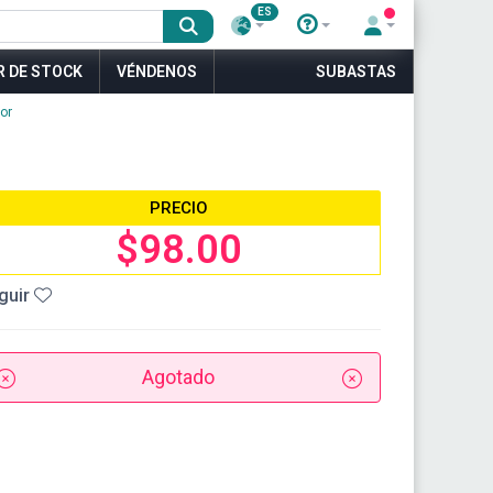
ES
R DE STOCK
VÉNDENOS
SUBASTAS
or
PRECIO
$98.00
guir
Agotado