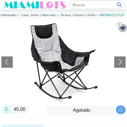
s Individuales >
Casa, Jardín y Mascotas >
Terraza, Césped y Jardín >
888 B08JL371QP
3
45.00
Agotado