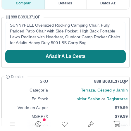
Comprar
Detalles
Datos Az
888 B08JL371QP
SUNNYFEEL Oversized Rocking Camping Chair, Fully
Padded Patio Chair with Side Pocket, High Back Portable
Lawn Recliner with Headrest, Outdoor Camp Rocker Chairs
for Adults Heavy Duty 500 LBS Carry Bag
Añadir A La Cesta
Detalles
SKU
888 B08JL371QP
Categoría
Terraza, Césped y Jardín
En Stock
Iniciar Sesión
or
Registrarse
Vende en Az por
$79.99
MSRP
$79.99
Condición
Nuevo