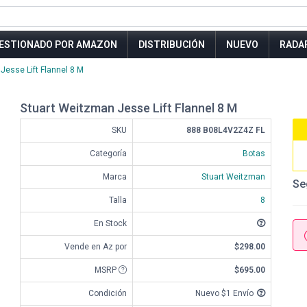
ESTIONADO POR AMAZON
DISTRIBUCIÓN
NUEVO
RADA
Jesse Lift Flannel 8 M
Stuart Weitzman Jesse Lift Flannel 8 M
SKU
888 B08L4V2Z4Z FL
Categoría
Botas
Marca
Stuart Weitzman
Se
Talla
8
En Stock
Vende en Az por
$298.00
MSRP
$695.00
Condición
Nuevo $1 Envío