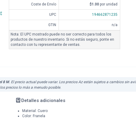
Coste de Envío
$1.00
por unidad
UPC
194662871235
GTIN
n/a
Nota: El UPC mostrado puede no ser correcto para todos los
productos de nuestro inventario. Si no estás seguro, ponte en
contacto con tu representante de ventas.
el 8 M
. El precio actual puede variar. Los precios Az están sujetos a cambios sin av
 los precios lo más a menudo posible.
Detalles adicionales
Material: Cuero
Color: Franela