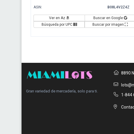
ASIN:
B08L4V2Z4Z
Ver en Az
Buscar en Google
Búsqueda por UPC
Buscar por imagen
8890 N
lots@m
Gran variedad de mercadería, solo para ti.
1-844 
Contac