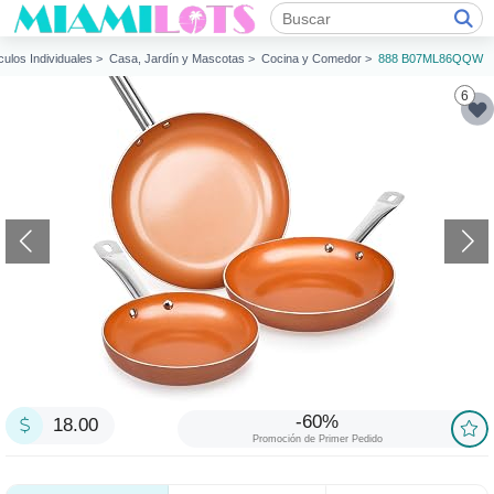
ículos Individuales >
Casa, Jardín y Mascotas >
Cocina y Comedor >
888 B07ML86QQW
6
-60%
18.00
Promoción de Primer Pedido