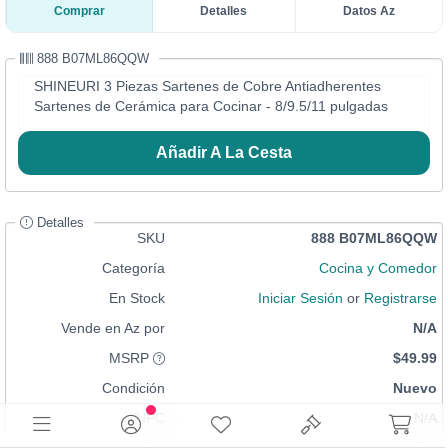
Comprar
Detalles
Datos Az
888 B07ML86QQW
SHINEURI 3 Piezas Sartenes de Cobre Antiadherentes
Sartenes de Cerámica para Cocinar - 8/9.5/11 pulgadas
Añadir A La Cesta
Detalles
SKU
888 B07ML86QQW
Categoría
Cocina y Comedor
En Stock
Iniciar Sesión
or
Registrarse
Vende en Az por
N/A
MSRP
$49.99
Condición
Nuevo
UPC
N/A