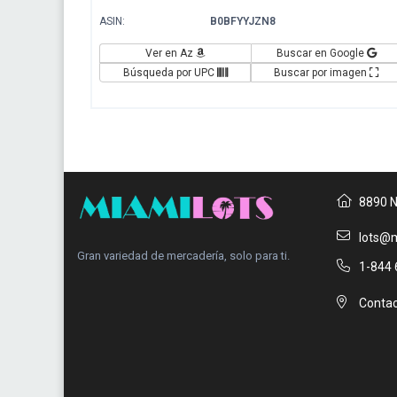
ASIN:
B0BFYYJZN8
Ver en Az
Buscar en Google
Búsqueda por UPC
Buscar por imagen
8890 N
lots@m
Gran variedad de mercadería, solo para ti.
1-844 
Contac