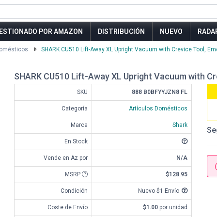
ESTIONADO POR AMAZON
DISTRIBUCIÓN
NUEVO
RADA
Domésticos
SHARK CU510 Lift-Away XL Upright Vacuum with Crevice Tool, E
SHARK CU510 Lift-Away XL Upright Vacuum with Cr
SKU
888 B0BFYYJZN8 FL
Categoría
Artículos Domésticos
Marca
Shark
Se
En Stock
Vende en Az por
N/A
MSRP
$128.95
Condición
Nuevo $1 Envío
Coste de Envío
$1.00
por unidad