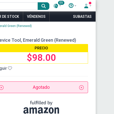
ES
R DE STOCK
VÉNDENOS
SUBASTAS
merald Green (Renewed)
evice Tool, Emerald Green (Renewed)
PRECIO
$98.00
guir
Agotado