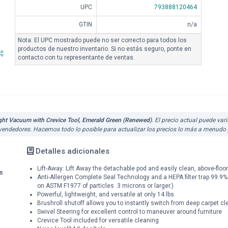
UPC
793888120464
GTIN
n/a
Nota: El UPC mostrado puede no ser correcto para todos los
productos de nuestro inventario. Si no estás seguro, ponte en
contacto con tu representante de ventas.
ht Vacuum with Crevice Tool, Emerald Green (Renewed)
. El precio actual puede var
 vendedores. Hacemos todo lo posible para actualizar los precios lo más a menudo 
Detalles adicionales
Lift-Away: Lift Away the detachable pod and easily clean, above-floor 
s
Anti-Allergen Complete Seal Technology and a HEPA filter trap 99.9
on ASTM F1977 of particles .3 microns or larger.)
Powerful, lightweight, and versatile at only 14 lbs
Brushroll shutoff allows you to instantly switch from deep carpet cle
Swivel Steering for excellent control to maneuver around furniture
Crevice Tool included for versatile cleaning