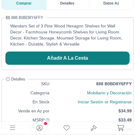
Comprar
Detalles
Datos Az
888 B0BD8Y6FFY
Wandars Set of 3 Pine Wood Hexagon Shelves for Wall
Decor - Farmhouse Honeycomb Shelves for Living Room
Decor, Kitchen Storage, Mounted Storage for Living Room,
Kitchen - Durable, Stylish & Versatile
Añadir A La Cesta
Detalles
SKU
888 B0BD8Y6FFY
Categoría
Mobiliario y Decoración
En Stock
Iniciar Sesión
or
Registrarse
Vende en Az por
$34.99
MSRP
$33.49
Condición
Nuevo