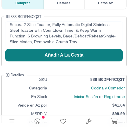
Comprar
Detalles
Datos Az
888 B0DFH4CQ3T
Secura 2 Slice Toaster, Fully Automatic Digital Stainless
Steel Toaster with Countdown Timer & Keep Warm
Function, 6 Browning Levels, Bagel/Defrost/Reheat/Single-
Slice Modes, Removable Crumb Tray
Añadir A La Cesta
Detalles
SKU
888 B0DFH4CQ3T
Categoría
Cocina y Comedor
En Stock
Iniciar Sesión
or
Registrarse
Vende en Az por
$41.04
MSRP
$99.99
Condición
Nuevo