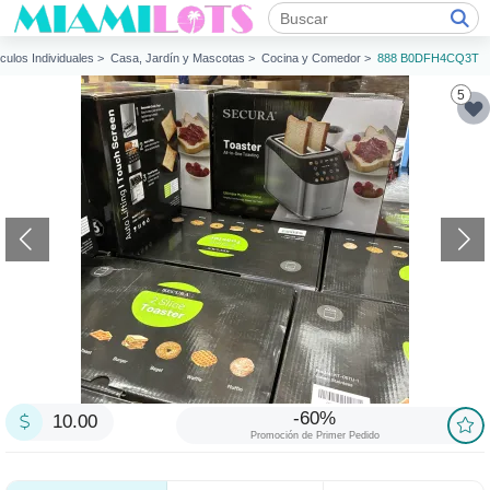
ículos Individuales >
Casa, Jardín y Mascotas >
Cocina y Comedor >
888 B0DFH4CQ3T
5
-60%
10.00
Promoción de Primer Pedido