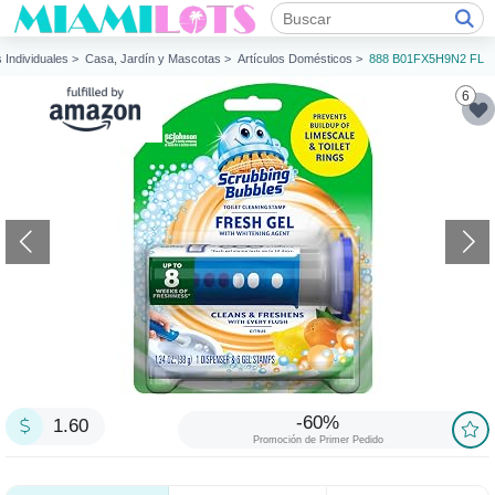
s Individuales >
Casa, Jardín y Mascotas >
Artículos Domésticos >
888 B01FX5H9N2 FL
6
-60%
1.60
Promoción de Primer Pedido