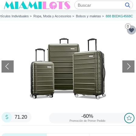
rtículos Individuales >
Ropa, Moda y Accesorios >
Bolsos y maletas >
888 B0DKG4568C
0
-60%
71.20
Promoción de Primer Pedido