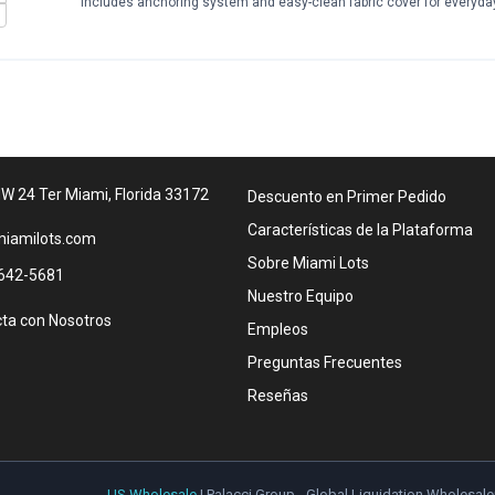
Includes anchoring system and easy-clean fabric cover for everyd
W 24 Ter Miami, Florida 33172
Descuento en Primer Pedido
Características de la Plataforma
iamilots.com
Sobre Miami Lots
642-5681
Nuestro Equipo
ta con Nosotros
Empleos
Preguntas Frecuentes
Reseñas
US Wholesale
| Palacci Group - Global Liquidation Wholesale