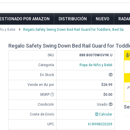
ESTIONADO POR AMAZON
DISTRIBUCIÓN
NUEVO
RADA
ño y Bebé
Regalo Safety Swing Down Bed Rail Guard for Toddlers, Bed Sa
Regalo Safety Swing Down Bed Rail Guard for Toddl
$
SKU
888 B0070WGV9K U
Categoría
Ropa de Niño y Bebé
En Stock
Vende en Az por
$26.99
¡P
MSRP
$0.00
Condición
Usado
Se
Coste de Envío
Calcular
UPC
618998020209