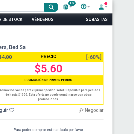
ES
R DE STOCK
VÉNDENOS
SUBASTAS
ers, Bed Sa
14.00
PRECIO
[-60%]
$5.60
PROMOCIÓN DE PRIMER PEDIDO
romoción válida para el primer pedido solo! Disponible para pedidos
de hasta $1000. Esta oferta no puede combinarse con otras
promociones.
guir
Negociar
Para poder comprar este artículo por favor