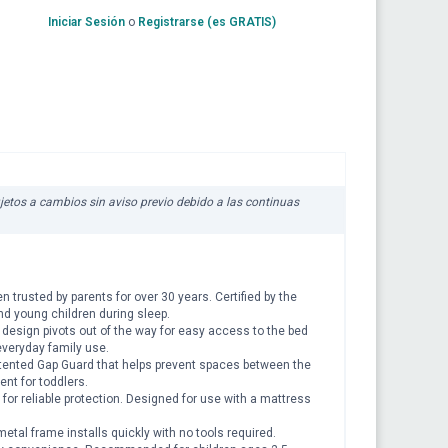
Iniciar Sesión
o
Registrarse (es GRATIS)
sujetos a cambios sin aviso previo debido a las continuas
usted by parents for over 30 years. Certified by the
nd young children during sleep.
ign pivots out of the way for easy access to the bed
everyday family use.
nted Gap Guard that helps prevent spaces between the
nt for toddlers.
or reliable protection. Designed for use with a mattress
l frame installs quickly with no tools required.