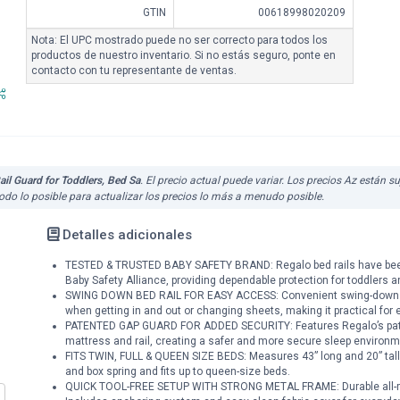
GTIN
00618998020209
Nota: El UPC mostrado puede no ser correcto para todos los
productos de nuestro inventario. Si no estás seguro, ponte en
contacto con tu representante de ventas.
il Guard for Toddlers, Bed Sa
. El precio actual puede variar. Los precios Az están 
do lo posible para actualizar los precios lo más a menudo posible.
Detalles adicionales
TESTED & TRUSTED BABY SAFETY BRAND: Regalo bed rails have been tr
Baby Safety Alliance, providing dependable protection for toddlers a
SWING DOWN BED RAIL FOR EASY ACCESS: Convenient swing-down des
when getting in and out or changing sheets, making it practical for 
PATENTED GAP GUARD FOR ADDED SECURITY: Features Regalo’s pate
mattress and rail, creating a safer and more secure sleep environme
FITS TWIN, FULL & QUEEN SIZE BEDS: Measures 43” long and 20” tall f
and box spring and fits up to queen-size beds.
QUICK TOOL-FREE SETUP WITH STRONG METAL FRAME: Durable all-meta