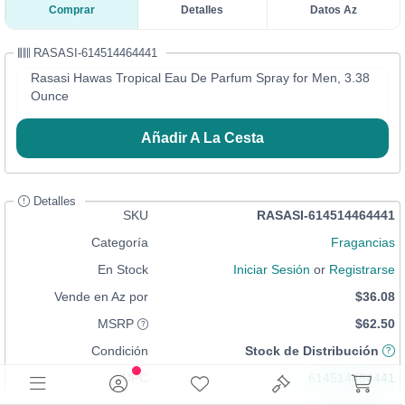
Comprar
Detalles
Datos Az
RASASI-614514464441
Rasasi Hawas Tropical Eau De Parfum Spray for Men, 3.38
Ounce
Añadir A La Cesta
Detalles
SKU
RASASI-614514464441
Categoría
Fragancias
En Stock
Iniciar Sesión
or
Registrarse
Vende en Az por
$36.08
MSRP
$62.50
Condición
Stock de Distribución
UPC
614514464441