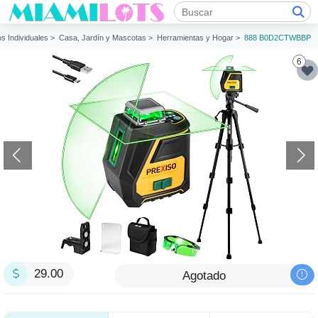
os Individuales >
Casa, Jardín y Mascotas >
Herramientas y Hogar >
888 B0D2CTWBBP
6
29.00
Agotado