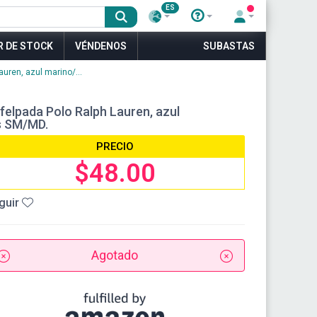
ES
R DE STOCK
VÉNDENOS
SUBASTAS
uren, azul marino/...
felpada Polo Ralph Lauren, azul
s SM/MD.
PRECIO
$48.00
guir
Agotado