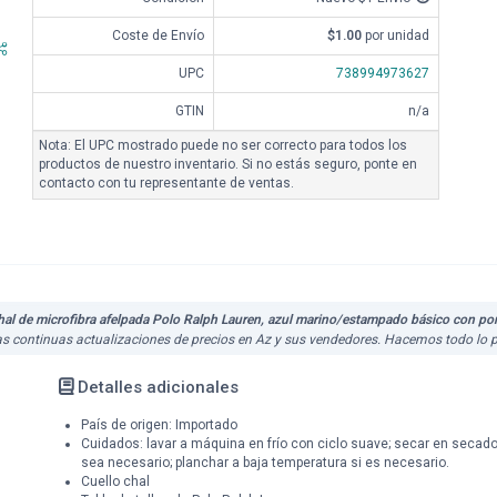
Coste de Envío
$1.00
por unidad
UPC
738994973627
GTIN
n/a
Nota: El UPC mostrado puede no ser correcto para todos los
productos de nuestro inventario. Si no estás seguro, ponte en
contacto con tu representante de ventas.
hal de microfibra afelpada Polo Ralph Lauren, azul marino/estampado básico con po
las continuas actualizaciones de precios en Az y sus vendedores. Hacemos todo lo p
Detalles adicionales
País de origen: Importado
Cuidados: lavar a máquina en frío con ciclo suave; secar en secadora
sea necesario; planchar a baja temperatura si es necesario.
Cuello chal