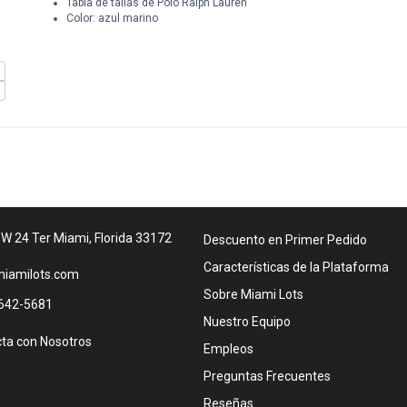
Tabla de tallas de Polo Ralph Lauren
Color: azul marino
W 24 Ter Miami, Florida 33172
Descuento en Primer Pedido
Características de la Plataforma
iamilots.com
Sobre Miami Lots
642-5681
Nuestro Equipo
ta con Nosotros
Empleos
Preguntas Frecuentes
Reseñas