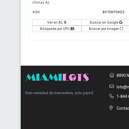
Ofertas Az
ASIN:
B07DKFDKD2
Ver en Az
Buscar en Google
Búsqueda por UPC
Buscar por imagen
8890 N
lots@m
Gran variedad de mercadería, solo para ti.
1-844 
Contac