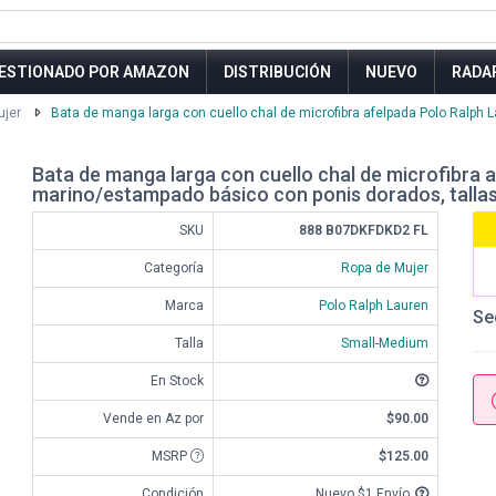
ESTIONADO POR AMAZON
DISTRIBUCIÓN
NUEVO
RADA
ujer
Bata de manga larga con cuello chal de microfibra afelpada Polo Ralph La
Bata de manga larga con cuello chal de microfibra a
marino/estampado básico con ponis dorados, talla
SKU
888 B07DKFDKD2 FL
Categoría
Ropa de Mujer
Marca
Polo Ralph Lauren
Se
Talla
Small-Medium
En Stock
Vende en Az por
$90.00
MSRP
$125.00
Condición
Nuevo $1 Envío