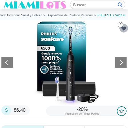
dado Personal, Salud y Belleza >
Dispositivos de Cuidado Personal >
PHILIPS HX7411/08
2
-20%
86.40
Promoción de Primer Pedido