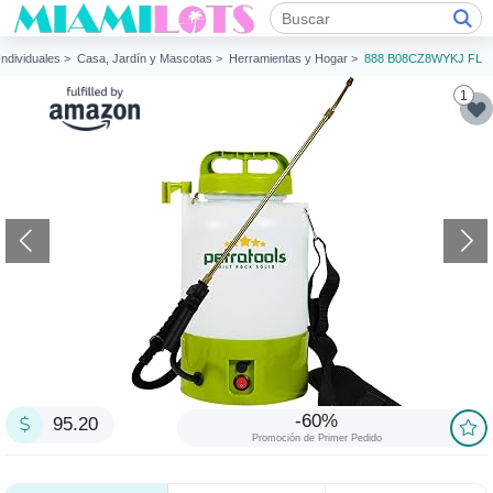
 Individuales >
Casa, Jardín y Mascotas >
Herramientas y Hogar >
888 B08CZ8WYKJ FL
1
-60%
95.20
Promoción de Primer Pedido