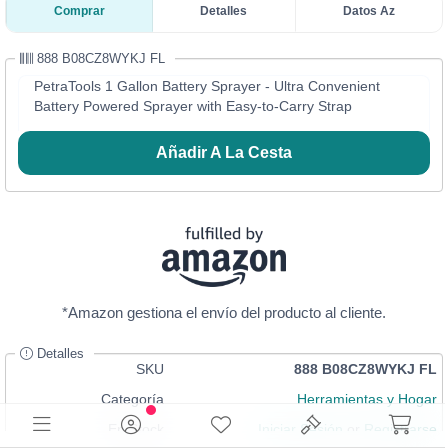
Comprar
Detalles
Datos Az
888 B08CZ8WYKJ FL
PetraTools 1 Gallon Battery Sprayer - Ultra Convenient
Battery Powered Sprayer with Easy-to-Carry Strap
Añadir A La Cesta
*Amazon gestiona el envío del producto al cliente.
Detalles
SKU
888 B08CZ8WYKJ FL
Categoría
Herramientas y Hogar
En Stock
Iniciar Sesión
or
Registrarse