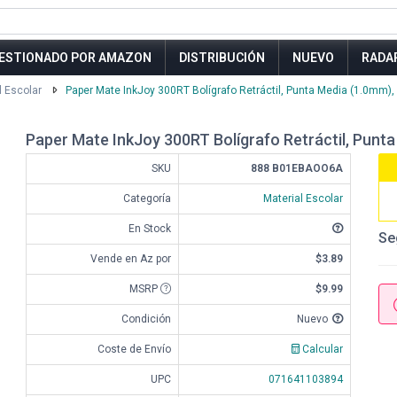
ESTIONADO POR AMAZON
DISTRIBUCIÓN
NUEVO
RADA
l Escolar
Paper Mate InkJoy 300RT Bolígrafo Retráctil, Punta Media (1.0mm),
Paper Mate InkJoy 300RT Bolígrafo Retráctil, Punta
SKU
888 B01EBAOO6A
Categoría
Material Escolar
En Stock
Se
Vende en Az por
$3.89
MSRP
$9.99
Condición
Nuevo
Coste de Envío
Calcular
UPC
071641103894