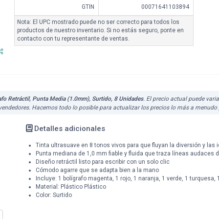
GTIN
00071641103894
Nota: El UPC mostrado puede no ser correcto para todos los
productos de nuestro inventario. Si no estás seguro, ponte en
contacto con tu representante de ventas.
o Retráctil, Punta Media (1.0mm), Surtido, 8 Unidades
. El precio actual puede vari
 vendedores. Hacemos todo lo posible para actualizar los precios lo más a menudo 
Detalles adicionales
Tinta ultrasuave en 8 tonos vivos para que fluyan la diversión y las 
Punta mediana de 1,0 mm fiable y fluida que traza líneas audaces de 
Diseño retráctil listo para escribir con un solo clic
Cómodo agarre que se adapta bien a la mano
Incluye: 1 bolígrafo magenta, 1 rojo, 1 naranja, 1 verde, 1 turquesa,
Material: Plástico Plástico
Color: Surtido