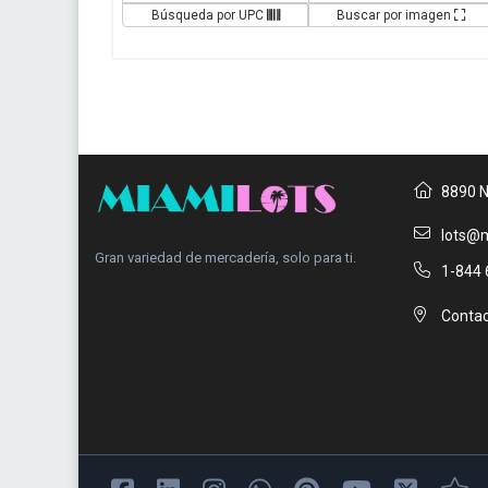
Búsqueda por UPC
Buscar por imagen
8890 N
lots@m
Gran variedad de mercadería, solo para ti.
1-844 
Contac