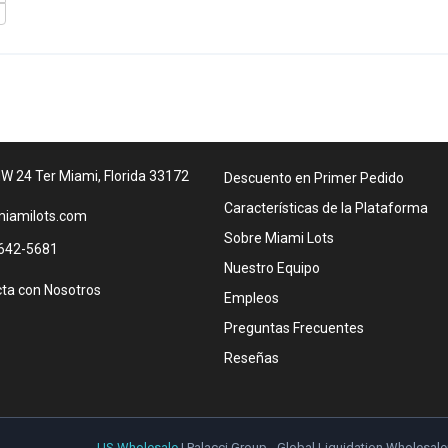
W 24 Ter Miami, Florida 33172
Descuento en Primer Pedido
Características de la Plataforma
iamilots.com
Sobre Miami Lots
642-5681
Nuestro Equipo
ta con Nosotros
Empleos
Preguntas Frecuentes
Reseñas
US Wholesale
| Palacci Group - Global Liquidation Wholesale