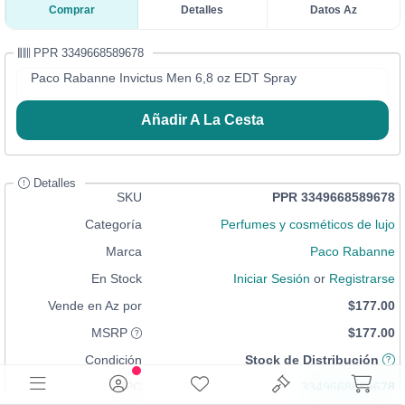
Comprar
Detalles
Datos Az
PPR 3349668589678
Paco Rabanne Invictus Men 6,8 oz EDT Spray
Añadir A La Cesta
Detalles
SKU
PPR 3349668589678
Categoría
Perfumes y cosméticos de lujo
Marca
Paco Rabanne
En Stock
Iniciar Sesión
or
Registrarse
Vende en Az por
$177.00
MSRP
$177.00
Condición
Stock de Distribución
UPC
3349668589678