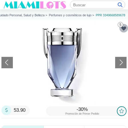
uidado Personal, Salud y Belleza >
Perfumes y cosméticos de lujo >
PPR 3349668589678
5
-30%
53.90
Promoción de Primer Pedido