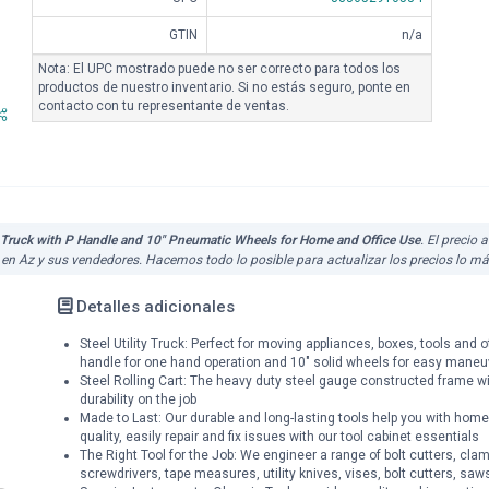
GTIN
n/a
Nota: El UPC mostrado puede no ser correcto para todos los
productos de nuestro inventario. Si no estás seguro, ponte en
contacto con tu representante de ventas.
 Truck with P Handle and 10" Pneumatic Wheels for Home and Office Use
. El precio
s en Az y sus vendedores. Hacemos todo lo posible para actualizar los precios lo m
Detalles adicionales
Steel Utility Truck: Perfect for moving appliances, boxes, tools and 
handle for one hand operation and 10" solid wheels for easy maneuv
Steel Rolling Cart: The heavy duty steel gauge constructed frame wi
durability on the job
Made to Last: Our durable and long-lasting tools help you with home,
quality, easily repair and fix issues with our tool cabinet essentials
The Right Tool for the Job: We engineer a range of bolt cutters, clam
screwdrivers, tape measures, utility knives, vises, bolt cutters, s