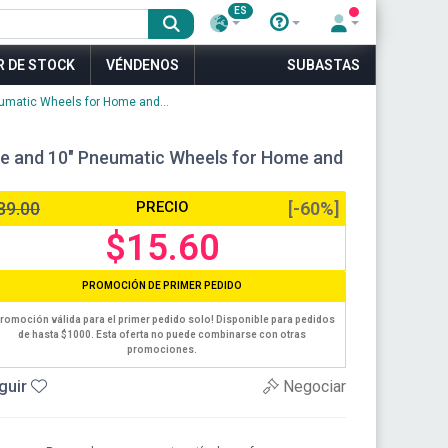
ES
R DE STOCK
VÉNDENOS
SUBASTAS
eumatic Wheels for Home and...
dle and 10" Pneumatic Wheels for Home and
39.00
PRECIO
[-60%]
$15.60
PROMOCIÓN DE PRIMER PEDIDO
romoción válida para el primer pedido solo! Disponible para pedidos
de hasta $1000. Esta oferta no puede combinarse con otras
promociones.
guir
Negociar