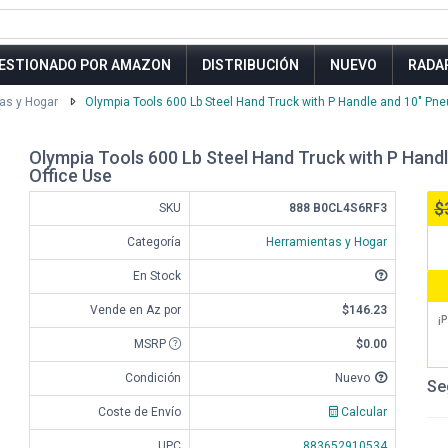
ESTIONADO POR AMAZON
DISTRIBUCIÓN
NUEVO
RADA
as y Hogar
Olympia Tools 600 Lb Steel Hand Truck with P Handle and 10" Pn
Olympia Tools 600 Lb Steel Hand Truck with P Han
Office Use
$
SKU
888 B0CL4S6RF3
Categoría
Herramientas y Hogar
En Stock
Vende en Az por
$146.23
¡P
MSRP
$0.00
Condición
Nuevo
Se
Coste de Envío
Calcular
UPC
883652910534