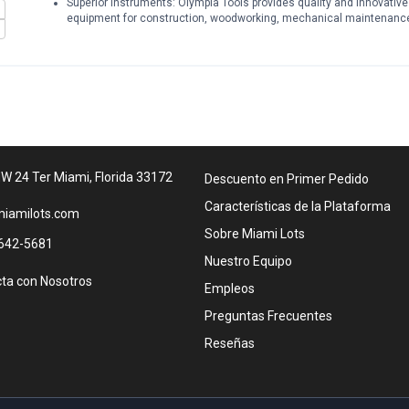
Superior Instruments: Olympia Tools provides quality and innovative
equipment for construction, woodworking, mechanical maintenanc
W 24 Ter Miami, Florida 33172
Descuento en Primer Pedido
Características de la Plataforma
iamilots.com
Sobre Miami Lots
642-5681
Nuestro Equipo
ta con Nosotros
Empleos
Preguntas Frecuentes
Reseñas