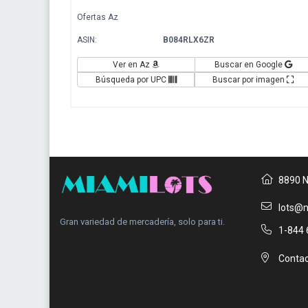
Ofertas Az
ASIN:
B084RLX6ZR
Ver en Az
Buscar en Google
Búsqueda por UPC
Buscar por imagen
8890 N
lots@m
Gran variedad de mercadería, solo para ti.
1-844 
Contac