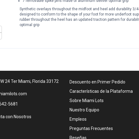
7 removable spike pins made of aluminum deliver optimal grip
Synthetic overlays throughout the midfoot and heel add durability 3/4
designed to conform to the shape of your foot for more underfoot suppo
rubber throughout the heel has an updated traction pattern for durabi
optimal grip
W 24 Ter Miami, Florida 33172
Descuento en Primer Pedido
Características de la Plataforma
iamilots.com
Sobre Miami Lots
642-5681
Nuestro Equipo
ta con Nosotros
Empleos
Preguntas Frecuentes
Reseñas