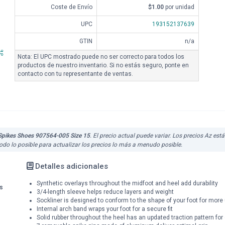
Coste de Envío
$1.00
por unidad
UPC
193152137639
GTIN
n/a
Nota: El UPC mostrado puede no ser correcto para todos los
productos de nuestro inventario. Si no estás seguro, ponte en
contacto con tu representante de ventas.
 Spikes Shoes 907564-005 Size 15
. El precio actual puede variar. Los precios Az es
do lo posible para actualizar los precios lo más a menudo posible.
Detalles adicionales
Synthetic overlays throughout the midfoot and heel add durability
s
3/4-length sleeve helps reduce layers and weight
Sockliner is designed to conform to the shape of your foot for more
Internal arch band wraps your foot for a secure fit
Solid rubber throughout the heel has an updated traction pattern for 