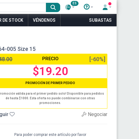
ES
R DE STOCK
VÉNDENOS
SUBASTAS
64-005 Size 15
48.00
PRECIO
[-60%]
$19.20
PROMOCIÓN DE PRIMER PEDIDO
romoción válida para el primer pedido solo! Disponible para pedidos
de hasta $1000. Esta oferta no puede combinarse con otras
promociones.
guir
Negociar
Para poder comprar este artículo por favor