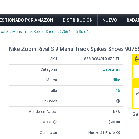
ESTIONADO POR AMAZON
DISTRIBUCIÓN
NUEVO
RADA
val S 9 Mens Track Spikes Shoes 907564-005 Size 15
Nike Zoom Rival S 9 Mens Track Spikes Shoes 9075
$
SKU
888 B084RLX6ZR FL
Categoría
Zapatillas
Marca
Nike
Talla
15
¡P
En Stock
Vende en Az por
N/A
Se
MSRP
$90.00
Condición
Nuevo $1 Envío