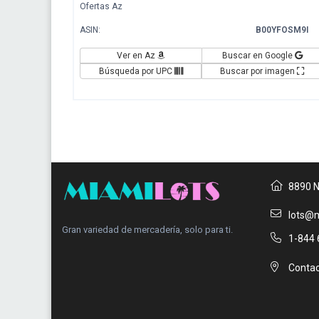
Ofertas Az
ASIN:
B00YFOSM9I
Ver en Az
Buscar en Google
Búsqueda por UPC
Buscar por imagen
8890 N
lots@m
Gran variedad de mercadería, solo para ti.
1-844 
Contac