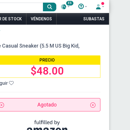
ES
R DE STOCK
VÉNDENOS
SUBASTAS
.
 Casual Sneaker (5.5 M US Big Kid,
PRECIO
$48.00
guir
Agotado