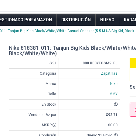
ESTIONADO POR AMAZON
DISTRIBUCIÓN
NUEVO
RADA
011: Tanjun Big Kids Black/White/White Casual Sneaker (5.5 M US Big Kid, Black..
Nike 818381-011: Tanjun Big Kids Black/White/White
Black/White/White)
SKU
888 B00YFOSM9I FL
Categoría
Zapatillas
Marca
Nike
Se
Talla
5.5Y
En Stock
Vende en Az por
$92.71
MSRP
$0.00
Condición
Nuevo $1 Envío