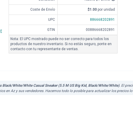
Coste de Envío
$1.00
por unidad
UPC
886668202891
GTIN
00886668202891
Nota: El UPC mostrado puede no ser correcto para todos los
productos de nuestro inventario. Si no estás seguro, ponte en
contacto con tu representante de ventas.
s Black/White/White Casual Sneaker (5.5 M US Big Kid, Black/White/White)
. El pre
ecios en Az y sus vendedores. Hacemos todo lo posible para actualizar los precios 