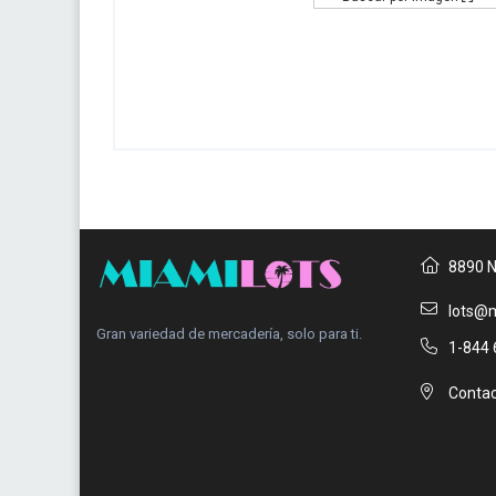
8890 N
lots@m
Gran variedad de mercadería, solo para ti.
1-844 
Contac