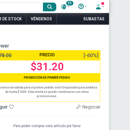
ES
R DE STOCK
VÉNDENOS
SUBASTAS
ewer
78.00
PRECIO
[-60%]
$31.20
PROMOCIÓN DE PRIMER PEDIDO
romoción válida para el primer pedido solo! Disponible para pedidos
de hasta $1000. Esta oferta no puede combinarse con otras
promociones.
guir
Negociar
Para poder comprar este artículo por favor