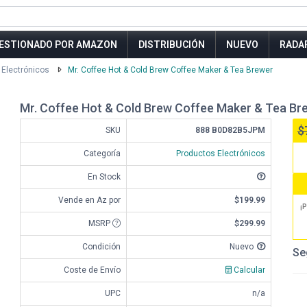
ESTIONADO POR AMAZON
DISTRIBUCIÓN
NUEVO
RADA
 Electrónicos
Mr. Coffee Hot & Cold Brew Coffee Maker & Tea Brewer
Mr. Coffee Hot & Cold Brew Coffee Maker & Tea Br
$
SKU
888 B0D82B5JPM
Categoría
Productos Electrónicos
En Stock
Vende en Az por
$199.99
¡P
MSRP
$299.99
Condición
Nuevo
Se
Coste de Envío
Calcular
UPC
n/a