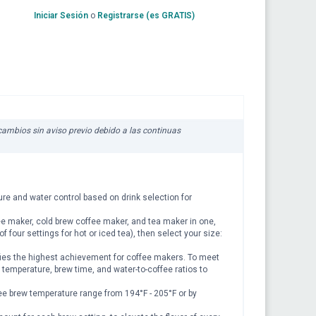
Iniciar Sesión
o
Registrarse (es GRATIS)
a cambios sin aviso previo debido a las continuas
re and water control based on drink selection for
ee maker, cold brew coffee maker, and tea maker in one,
f four settings for hot or iced tea), then select your size:
nifies the highest achievement for coffee makers. To meet
temperature, brew time, and water-to-coffee ratios to
 brew temperature range from 194°F - 205°F or by