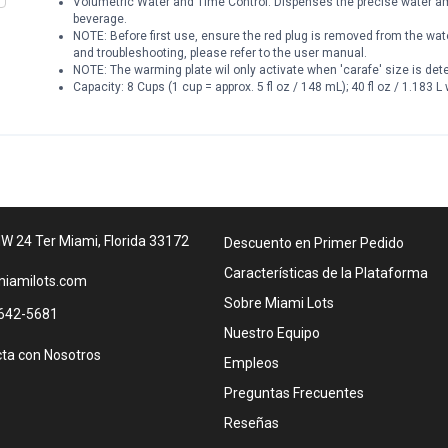
Volumetric Water and Time Control: Dispenses the precise water amou
beverage.
NOTE: Before first use, ensure the red plug is removed from the wate
and troubleshooting, please refer to the user manual.
NOTE: The warming plate wil only activate when 'carafe' size is dete
Capacity: 8 Cups (1 cup = approx. 5 fl oz / 148 mL); 40 fl oz / 1.183 L
W 24 Ter Miami, Florida 33172
Descuento en Primer Pedido
Características de la Plataforma
iamilots.com
Sobre Miami Lots
642-5681
Nuestro Equipo
ta con Nosotros
Empleos
Preguntas Frecuentes
Reseñas