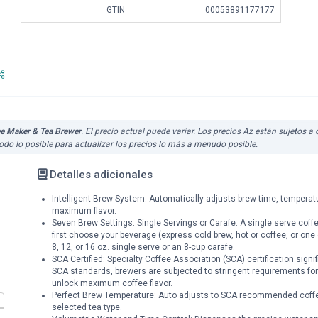
GTIN
00053891177177
ee Maker & Tea Brewer
. El precio actual puede variar. Los precios Az están sujetos 
do lo posible para actualizar los precios lo más a menudo posible.
Detalles adicionales
Intelligent Brew System: Automatically adjusts brew time, temperatu
maximum flavor.
Seven Brew Settings. Single Servings or Carafe: A single serve coff
first choose your beverage (express cold brew, hot or coffee, or one o
8, 12, or 16 oz. single serve or an 8-cup carafe.
SCA Certified: Specialty Coffee Association (SCA) certification sig
SCA standards, brewers are subjected to stringent requirements for 
unlock maximum coffee flavor.
Perfect Brew Temperature: Auto adjusts to SCA recommended coffee
selected tea type.