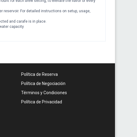
nt for each brew setting, to elevate the flavor of every
r reservoir. For detailed instructions on setup, usage,
cted and carafe is in place.
 water capacity
Política de Reserva
Política de Negociación
Términos y Condiciones
Política de Privacidad