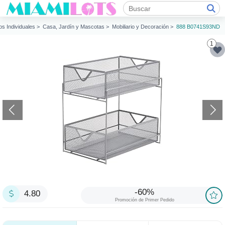
los Individuales >
Casa, Jardín y Mascotas >
Mobiliario y Decoración >
888 B0741S93ND
1
-60%
4.80
Promoción de Primer Pedido