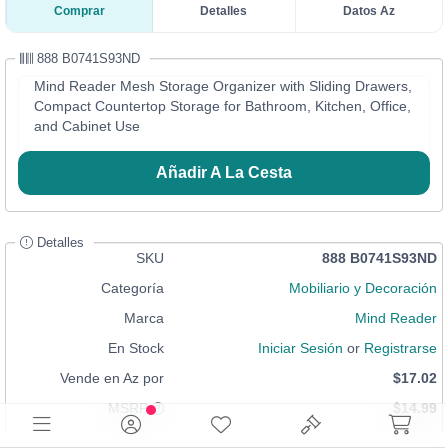
Comprar
Detalles
Datos Az
888 B0741S93ND
Mind Reader Mesh Storage Organizer with Sliding Drawers,
Compact Countertop Storage for Bathroom, Kitchen, Office,
and Cabinet Use
Añadir A La Cesta
Detalles
SKU
888 B0741S93ND
Categoría
Mobiliario y Decoración
Marca
Mind Reader
En Stock
Iniciar Sesión
or
Registrarse
Vende en Az por
$17.02
MSRP
$14.99
Condición
Nuevo