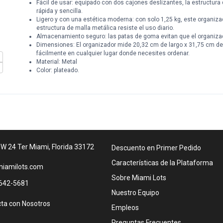
Fácil de usar: equipado con dos cajones deslizantes, la estructura
rápida y sencilla.
Ligero y con una estética moderna: con solo 1,25 kg, este organiz
estructura de malla metálica resiste el uso diario.
Almacenamiento seguro: las patas de goma evitan que el organiza
Dimensiones: El organizador mide 20,32 cm de largo x 31,75 cm de 
fácilmente en cualquier lugar donde necesites ordenar.
Material: Metal
Color: plateado.
W 24 Ter Miami, Florida 33172
Descuento en Primer Pedido
Características de la Plataforma
iamilots.com
Sobre Miami Lots
642-5681
Nuestro Equipo
ta con Nosotros
Empleos
Preguntas Frecuentes