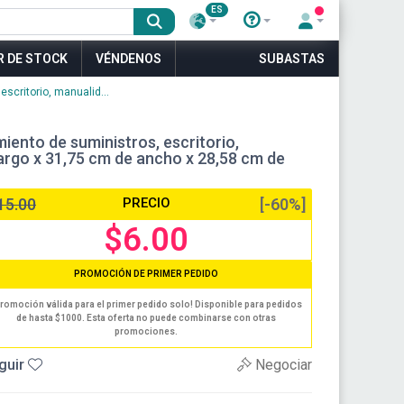
ES
R DE STOCK
VÉNDENOS
SUBASTAS
critorio, manualid...
ento de suministros, escritorio,
largo x 31,75 cm de ancho x 28,58 cm de
15.00
PRECIO
[-60%]
$6.00
PROMOCIÓN DE PRIMER PEDIDO
romoción válida para el primer pedido solo! Disponible para pedidos
de hasta $1000. Esta oferta no puede combinarse con otras
promociones.
guir
Negociar