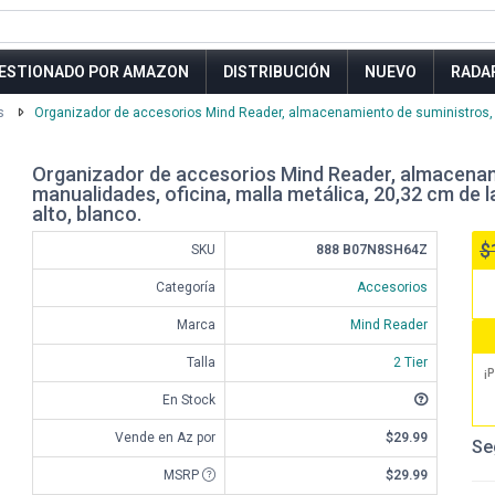
ESTIONADO POR AMAZON
DISTRIBUCIÓN
NUEVO
RADA
s
Organizador de accesorios Mind Reader, almacenamiento de suministros, es
Organizador de accesorios Mind Reader, almacenami
manualidades, oficina, malla metálica, 20,32 cm de 
alto, blanco.
$
SKU
888 B07N8SH64Z
Categoría
Accesorios
Marca
Mind Reader
Talla
2 Tier
¡P
En Stock
Vende en Az por
$29.99
Se
MSRP
$29.99