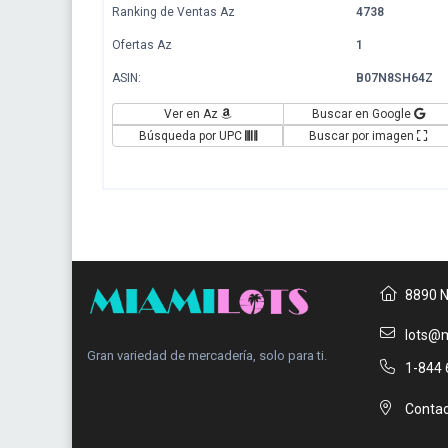
Ranking de Ventas Az
4738
Ofertas Az
1
ASIN:
B07N8SH64Z
Ver en Az
Buscar en Google
Búsqueda por UPC
Buscar por imagen
8890 N
lots@m
Gran variedad de mercadería, solo para ti.
1-844 
Contac