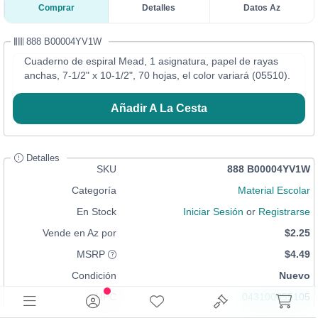
Comprar
Detalles
Datos Az
888 B00004YV1W
Cuaderno de espiral Mead, 1 asignatura, papel de rayas
anchas, 7-1/2" x 10-1/2", 70 hojas, el color variará (05510).
Añadir A La Cesta
Detalles
SKU
888 B00004YV1W
Categoría
Material Escolar
En Stock
Iniciar Sesión
or
Registrarse
Vende en Az por
$2.25
MSRP
$4.49
Condición
Nuevo
UPC
043100055105
641438095123