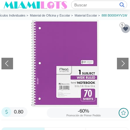
ículos Individuales >
Material de Oficina y Escolar >
Material Escolar >
888 B00004YV1W
5
-60%
0.80
Promoción de Primer Pedido