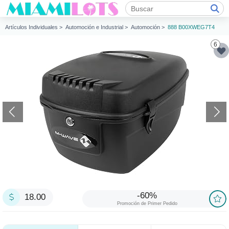
Artículos Individuales >
Automoción e Industrial >
Automoción >
888 B00XWEG7T4
6
-60%
18.00
Promoción de Primer Pedido