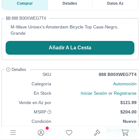
Comprar
Detalles
Datos Az
888 B00XWEG7T4
M-Wave Unisex's Amsterdam Bicycle Top Case-Negro,
Grande
Añadir A La Cesta
Detalles
SKU
888 B00XWEG7T4
Categoría
Automoción
En Stock
Iniciar Sesión
or
Registrarse
Vende en Az por
$121.99
MSRP
$204.00
Condición
Nuevo
UPC
887539009366