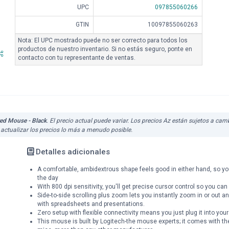
UPC
097855060266
GTIN
10097855060263
Nota: El UPC mostrado puede no ser correcto para todos los
productos de nuestro inventario. Si no estás seguro, ponte en
contacto con tu representante de ventas.
ed Mouse - Black
. El precio actual puede variar. Los precios Az están sujetos a ca
actualizar los precios lo más a menudo posible.
Detalles adicionales
A comfortable, ambidextrous shape feels good in either hand, so yo
the day
With 800 dpi sensitivity, you'll get precise cursor control so you c
Side-to-side scrolling plus zoom lets you instantly zoom in or out and
with spreadsheets and presentations.
Zero setup with flexible connectivity means you just plug it into your
This mouse is built by Logitech-the mouse experts; it comes with the 