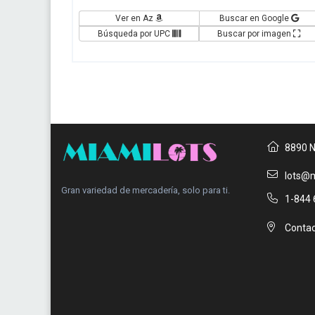
Ver en Az
Buscar en Google
Búsqueda por UPC
Buscar por imagen
8890 N
lots@m
Gran variedad de mercadería, solo para ti.
1-844 
Contac