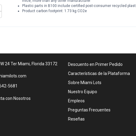
mice, more than any other manufacturer
Plastic parts in B100 include certified post-consumer recycled plast
Product carbon footprint: 1.73 kg CO2e
W 24 Ter Miami, Florida 33172
Descuento en Primer Pedido
Características de la Plataforma
iamilots.com
Sobre Miami Lots
642-5681
Nuestro Equipo
ta con Nosotros
Empleos
Preguntas Frecuentes
Reseñas