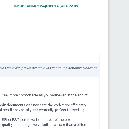
Iniciar Sesión
o
Registrarse (es GRATIS)
mbios sin aviso previo debido a las continuas actualizaciones de
u feel more comfortable as you work-even at the end of
an edit documents and navigate the Web more efficiently
 scroll horizontally and vertically; perfect for working
 USB or PS/2 port-it works right out of the box
quality and design we've built into more than a billion