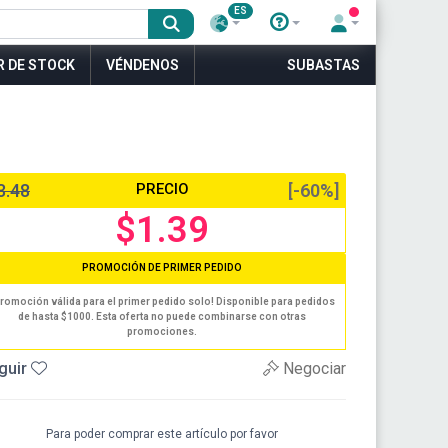
ES
R DE STOCK
VÉNDENOS
SUBASTAS
3.48
PRECIO
[-60%]
$1.39
PROMOCIÓN DE PRIMER PEDIDO
romoción válida para el primer pedido solo! Disponible para pedidos
de hasta $1000. Esta oferta no puede combinarse con otras
promociones.
guir
Negociar
Para poder comprar este artículo por favor