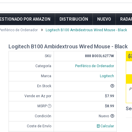
ESTIONADO POR AMAZON
DISTRIBUCIÓN
NUEVO
RADA
Periférico de Ordenador
Logitech B100 Ambidextrous Wired Mouse - Black
Logitech B100 Ambidextrous Wired Mouse - Black
$
SKU
888 B003L62T7W
Categoría
Periférico de Ordenador
Marca
Logitech
En Stock
¡P
Vende en Az por
$7.99
MSRP
$8.99
Se
Condición
Nuevo
Coste de Envío
Calcular