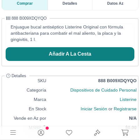
Comprar
Detalles
Datos Az
888 B009XDQYQO
Enjuague bucal antiséptico Listerine Original con fórmula
antibacteriana para combatir el mal aliento, la placa y la
gingivitis, 1 l.
Añadir A La Cesta
Detalles
SKU
888 B009XDQYQO
Categoría
Dispositivos de Cuidado Personal
Marca
Listerine
En Stock
Iniciar Sesión
or
Registrarse
Vende en Az por
N/A
MSRP
$0.00
Condición
Nuevo