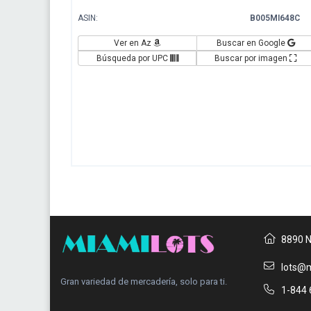
ASIN:
B005MI648C
Ver en Az
Buscar en Google
Búsqueda por UPC
Buscar por imagen
8890 N
lots@m
Gran variedad de mercadería, solo para ti.
1-844 