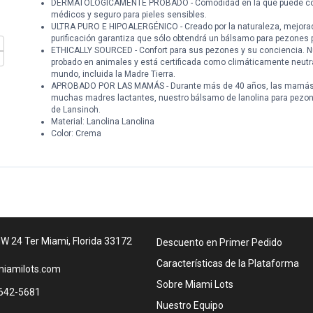
DERMATOLÓGICAMENTE PROBADO - Comodidad en la que puede conf
médicos y seguro para pieles sensibles.
ULTRA PURO E HIPOALERGÉNICO - Creado por la naturaleza, mejorado
purificación garantiza que sólo obtendrá un bálsamo para pezones p
ETHICALLY SOURCED - Confort para sus pezones y su conciencia. Nu
probado en animales y está certificada como climáticamente neutr
mundo, incluida la Madre Tierra.
APROBADO POR LAS MAMÁS - Durante más de 40 años, las mamás han
muchas madres lactantes, nuestro bálsamo de lanolina para pezone
de Lansinoh.
Material: Lanolina Lanolina
Color: Crema
W 24 Ter Miami, Florida 33172
Descuento en Primer Pedido
Características de la Plataforma
iamilots.com
Sobre Miami Lots
642-5681
Nuestro Equipo