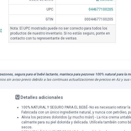
UPC
044677100205
GTIN
00044677100205
Nota: El UPC mostrado puede no ser correcto para todos los
productos de nuestro inventario. Si no estás seguro, ponte en
contacto con tu representante de ventas.
ezones, segura para el bebé lactante, manteca para pezones 100% natural para la mad
bios sin aviso previo debido a las continuas actualizaciones de precios en Az y su
Detalles adicionales
100% NATURAL Y SEGURO PARA EL BEBÉ- No es necesario retirar la 
Fabricada con un único ingrediente natural, y nunca con petróleo, p
Alivia los pezones doloridos (¡y mucho más!) - La rica crema untab
calmante para su piel dolorida y delicada. Utilícela también como bá
secos.