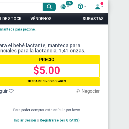
ES
R DE STOCK
VÉNDENOS
SUBASTAS
 manteca para pezone...
ara el bebé lactante, manteca para
ciales para la lactancia, 1,41 onzas.
PRECIO
$5.00
TIENDA DE CINCO DOLARES
guir
Negociar
Para poder comprar este artículo por favor
Iniciar Sesión
o
Registrarse (es GRATIS)