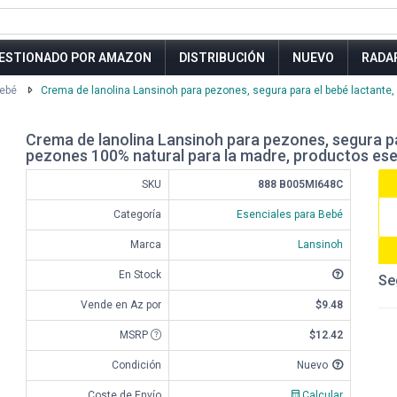
ESTIONADO POR AMAZON
DISTRIBUCIÓN
NUEVO
RADA
Bebé
Crema de lanolina Lansinoh para pezones, segura para el bebé lactante,
Crema de lanolina Lansinoh para pezones, segura p
pezones 100% natural para la madre, productos esen
SKU
888 B005MI648C
Categoría
Esenciales para Bebé
Marca
Lansinoh
En Stock
Se
Vende en Az por
$9.48
MSRP
$12.42
Condición
Nuevo
Coste de Envío
Calcular