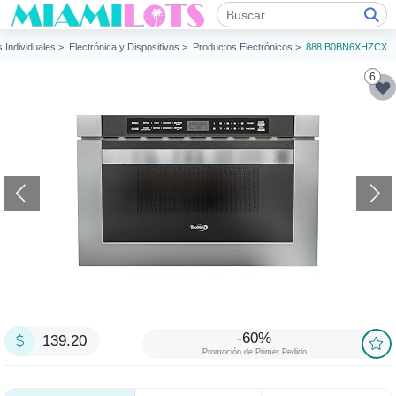
s Individuales >
Electrónica y Dispositivos >
Productos Electrónicos >
888 B0BN6XHZCX
6
-60%
139.20
Promoción de Primer Pedido