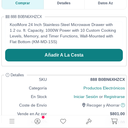
Comprar
Detalles
Datos Az
888 B0BN6XHZCX
KoolMore 24 Inch Stainless-Steel Microwave Drawer with
1.2 cu. ft. Capacity, 1000W Power with 10 Custom Cooking
Levels, Memory, and Timer Functions, Wall-Mounted with
Flat Bottom (KM-MD-1SS)
Añadir A La Cesta
Detalles
SKU
888 B0BN6XHZCX
Categoría
Productos Electrónicos
En Stock
Iniciar Sesión
or
Registrarse
Coste de Envío
Recoger y Ahorrar
Vende en Az por
$801.00
MSRP
$899.00