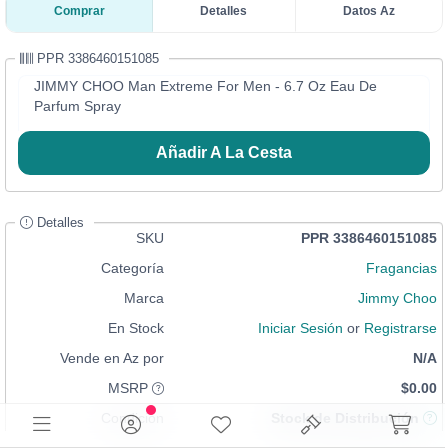
Comprar
Detalles
Datos Az
PPR 3386460151085
JIMMY CHOO Man Extreme For Men - 6.7 Oz Eau De
Parfum Spray
Añadir A La Cesta
Detalles
SKU
PPR 3386460151085
Categoría
Fragancias
Marca
Jimmy Choo
En Stock
Iniciar Sesión
or
Registrarse
Vende en Az por
N/A
MSRP
$0.00
Condición
Stock de Distribución