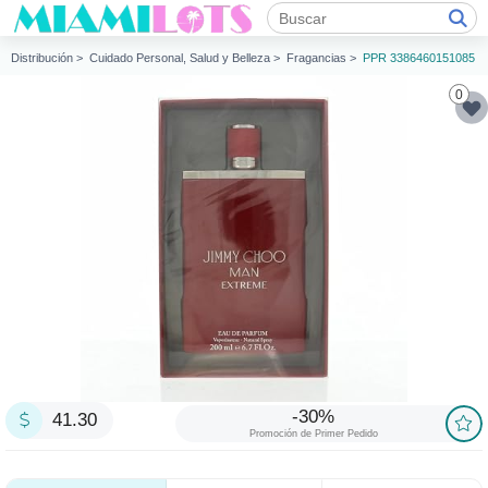
Distribución >
Cuidado Personal, Salud y Belleza >
Fragancias >
PPR 3386460151085
0
-30%
41.30
Promoción de Primer Pedido