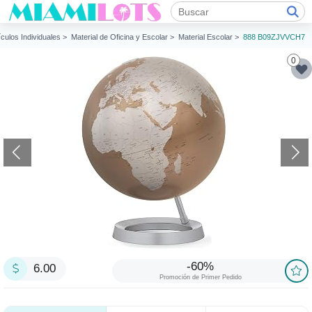
ículos Individuales >
Material de Oficina y Escolar >
Material Escolar >
888 B09ZJVVCH7
0
-60%
6.00
Promoción de Primer Pedido