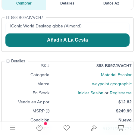
Comprar
Detalles
Datos Az
888 B09ZJVVCH7
iConic World Desktop globe (Almond)
Añadir A La Cesta
Detalles
SKU
888 B09ZJVVCH7
Categoría
Material Escolar
Marca
waypoint geographic
En Stock
Iniciar Sesión
or
Registrarse
Vende en Az por
$12.82
MSRP
$249.99
Condición
Nuevo
UPC
812215032772