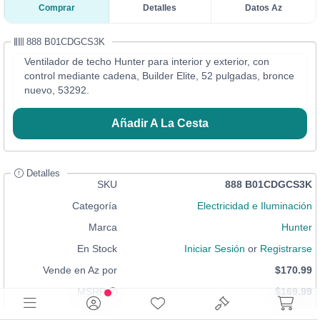
Comprar
Detalles
Datos Az
888 B01CDGCS3K
Ventilador de techo Hunter para interior y exterior, con
control mediante cadena, Builder Elite, 52 pulgadas, bronce
nuevo, 53292.
Añadir A La Cesta
Detalles
SKU
888 B01CDGCS3K
Categoría
Electricidad e Iluminación
Marca
Hunter
En Stock
Iniciar Sesión
or
Registrarse
Vende en Az por
$170.99
MSRP
$169.99
Condición
Nuevo