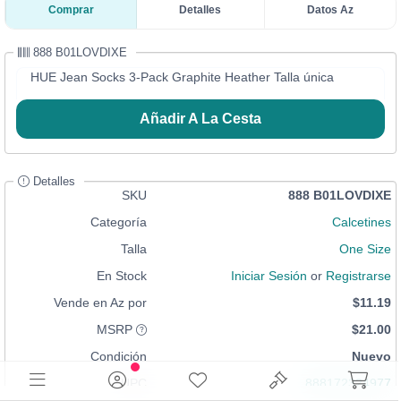
Comprar
Detalles
Datos Az
888 B01LOVDIXE
HUE Jean Socks 3-Pack Graphite Heather Talla única
Añadir A La Cesta
Detalles
SKU
888 B01LOVDIXE
Categoría
Calcetines
Talla
One Size
En Stock
Iniciar Sesión
or
Registrarse
Vende en Az por
$11.19
MSRP
$21.00
Condición
Nuevo
UPC
888172324977