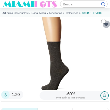
Artículos Individuales >
Ropa, Moda y Accesorios >
Calcetines >
888 B01LOVDIXE
5
-60%
1.20
Promoción de Primer Pedido