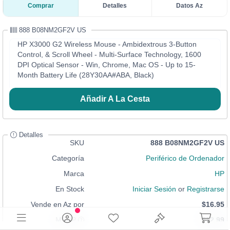
Comprar
Detalles
Datos Az
888 B08NM2GF2V US
HP X3000 G2 Wireless Mouse - Ambidextrous 3-Button
Control, & Scroll Wheel - Multi-Surface Technology, 1600
DPI Optical Sensor - Win, Chrome, Mac OS - Up to 15-
Month Battery Life (28Y30AA#ABA, Black)
Añadir A La Cesta
Detalles
SKU
888 B08NM2GF2V US
Categoría
Periférico de Ordenador
Marca
HP
En Stock
Iniciar Sesión
or
Registrarse
Vende en Az por
$16.95
MSRP
$12.99