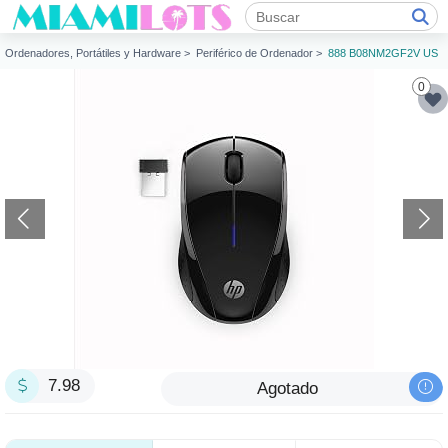
 >
Ordenadores, Portátiles y Hardware >
Periférico de Ordenador >
888 B08NM2GF2V US
0
7.98
Agotado