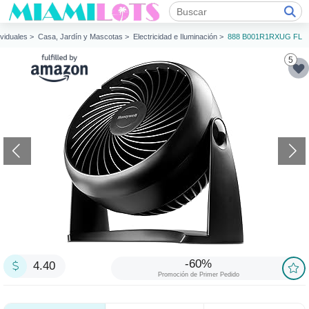
dividuales >
Casa, Jardín y Mascotas >
Electricidad e Iluminación >
888 B001R1RXUG FL
5
-60%
4.40
Promoción de Primer Pedido