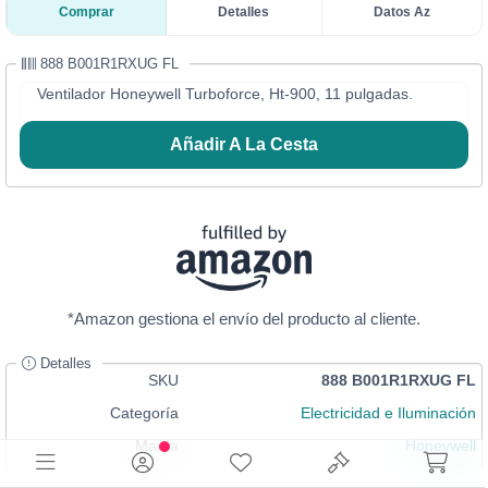
Comprar
Detalles
Datos Az
888 B001R1RXUG FL
Ventilador Honeywell Turboforce, Ht-900, 11 pulgadas.
Añadir A La Cesta
*Amazon gestiona el envío del producto al cliente.
Detalles
SKU
888 B001R1RXUG FL
Categoría
Electricidad e Iluminación
Marca
Honeywell
En Stock
Iniciar Sesión
or
Registrarse