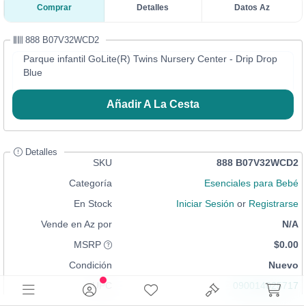
Comprar
Detalles
Datos Az
888 B07V32WCD2
Parque infantil GoLite(R) Twins Nursery Center - Drip Drop
Blue
Añadir A La Cesta
Detalles
SKU
888 B07V32WCD2
Categoría
Esenciales para Bebé
En Stock
Iniciar Sesión
or
Registrarse
Vende en Az por
N/A
MSRP
$0.00
Condición
Nuevo
UPC
090014025717