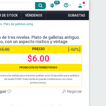
ES
R DE STOCK
VÉNDENOS
SUBASTAS
. Plato de galletas antig...
e tres niveles. Plato de galletas antiguo.
o, con un aspecto rústico y vintage.
15.00
PRECIO
[-60%]
$6.00
PROMOCIÓN DE PRIMER PEDIDO
romoción válida para el primer pedido solo! Disponible para pedidos
de hasta $1000. Esta oferta no puede combinarse con otras
promociones.
guir
Negociar