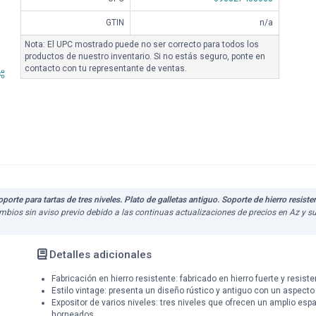
GTIN
n/a
Nota: El UPC mostrado puede no ser correcto para todos los
productos de nuestro inventario. Si no estás seguro, ponte en
contacto con tu representante de ventas.
orte para tartas de tres niveles. Plato de galletas antiguo. Soporte de hierro resiste
cambios sin aviso previo debido a las continuas actualizaciones de precios en Az y 
Detalles adicionales
Fabricación en hierro resistente: fabricado en hierro fuerte y resist
Estilo vintage: presenta un diseño rústico y antiguo con un aspecto 
Expositor de varios niveles: tres niveles que ofrecen un amplio esp
horneados.