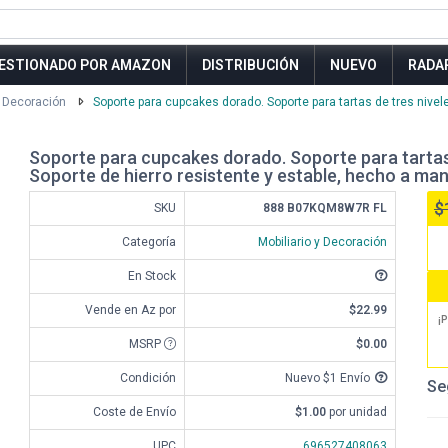
ESTIONADO POR AMAZON
DISTRIBUCIÓN
NUEVO
RADA
y Decoración
Soporte para cupcakes dorado. Soporte para tartas de tres niveles
Soporte para cupcakes dorado. Soporte para tartas d
Soporte de hierro resistente y estable, hecho a man
$
SKU
888 B07KQM8W7R FL
Categoría
Mobiliario y Decoración
En Stock
Vende en Az por
$22.99
¡P
MSRP
$0.00
Condición
Nuevo $1 Envío
Se
Coste de Envío
$1.00
por unidad
UPC
696527408063