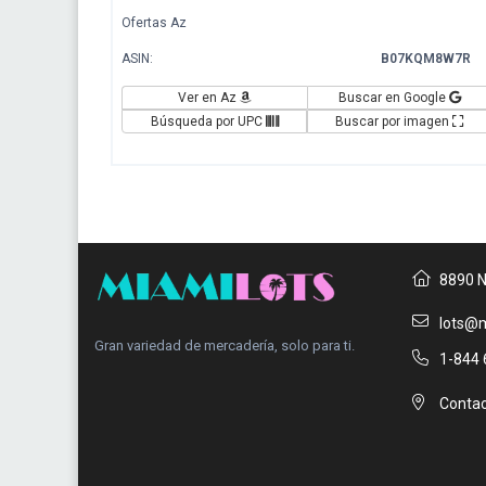
Ofertas Az
ASIN:
B07KQM8W7R
Ver en Az
Buscar en Google
Búsqueda por UPC
Buscar por imagen
8890 N
lots@m
Gran variedad de mercadería, solo para ti.
1-844 
Contac